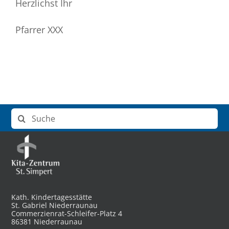
Herzlichst Ihr
Pfarrer XXX
Suche
nach:
Kath. Kindertagesstätte
St. Gabriel Niederraunau
Commerzienrat-Schleifer-Platz 4
86381 Niederraunau