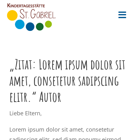
Zum
Inhalt
Toggl
springen
Navig
Startseite
Infos
„Zitat: Lorem ipsum dolor sit
Aktuelles
amet, consetetur sadipscing
Anmeldung
elitr.“ Autor
Team
Liebe Eltern,
Stellenangebote
Lorem ipsum dolor sit amet, consetetur
Kontakt
sadipscing elitr, sed diam nonumy eirmod