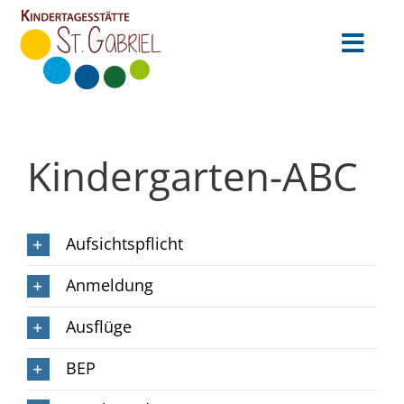
Zum
Inhalt
Toggl
springen
Navig
Startseite
Kindergarten-ABC
Infos
Aktuelles
Aufsichtspflicht
Anmeldung
Anmeldung
Team
Ausflüge
Stellenangebote
BEP
Kontakt