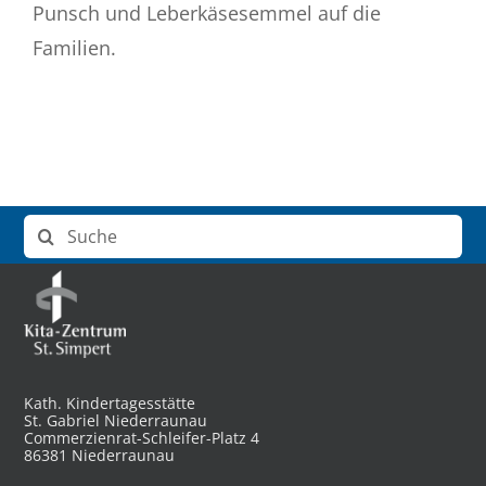
Punsch und Leberkäsesemmel auf die
Familien.
Suche
nach:
Kath. Kindertagesstätte
St. Gabriel Niederraunau
Commerzienrat-Schleifer-Platz 4
86381 Niederraunau