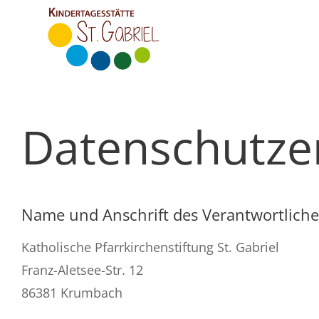
Zum
Inhalt
springen
Startseite
Datenschutze
Infos
Aktuelles
Anmeldung
Name und Anschrift des Verantwortlich
Team
Katholische Pfarrkirchenstiftung St. Gabriel
Franz-Aletsee-Str. 12
Stellenangebote
86381 Krumbach
Kontakt